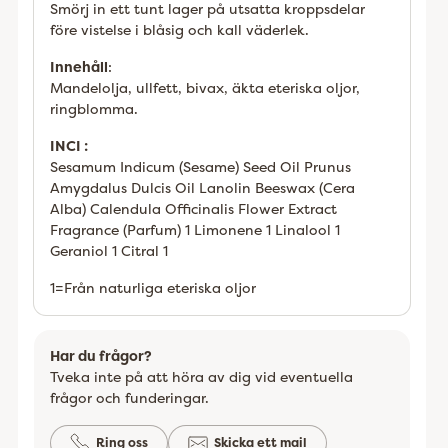
Smörj in ett tunt lager på utsatta kroppsdelar
före vistelse i blåsig och kall väderlek.
Innehåll
:
Mandelolja, ullfett, bivax, äkta eteriska oljor,
ringblomma.
INCI :
Sesamum Indicum (Sesame) Seed Oil Prunus
Amygdalus Dulcis Oil Lanolin Beeswax (Cera
Alba) Calendula Officinalis Flower Extract
Fragrance (Parfum) 1 Limonene 1 Linalool 1
Geraniol 1 Citral 1
1=Från naturliga eteriska oljor
Har du frågor?
Tveka inte på att höra av dig vid eventuella
frågor och funderingar.
Ring oss
Skicka ett mail