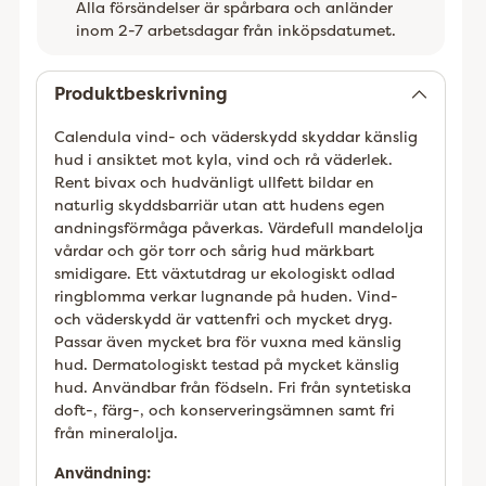
Alla försändelser är spårbara och anländer
inom 2-7 arbetsdagar från inköpsdatumet.
Lägger
till
Produktbeskrivning
Calendula vind- och väderskydd skyddar känslig
hud i ansiktet mot kyla, vind och rå väderlek.
Rent bivax och hudvänligt ullfett bildar en
naturlig skyddsbarriär utan att hudens egen
andningsförmåga påverkas. Värdefull mandelolja
vårdar och gör torr och sårig hud märkbart
smidigare. Ett växtutdrag ur ekologiskt odlad
ringblomma verkar lugnande på huden. Vind-
och väderskydd är vattenfri och mycket dryg.
Passar även mycket bra för vuxna med känslig
hud. Dermatologiskt testad på mycket känslig
hud. Användbar från födseln. Fri från syntetiska
doft-, färg-, och konserveringsämnen samt fri
från mineralolja.
Användning: