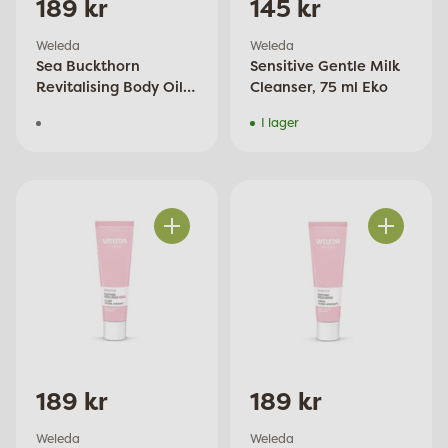
189 kr
145 kr
Weleda
Weleda
Sea Buckthorn
Sensitive Gentle Milk
Revitalising Body Oil,
Cleanser, 75 ml Eko
100 ml Eko
I lager
Antal
Antal
189 kr
189 kr
Weleda
Weleda