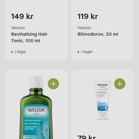
149 kr
119 kr
Weleda
Weleda
Revitalising Hair
Rhinodoron, 20 ml
Tonic, 100 ml
I lager
I lager
Antal
Antal
79 kr