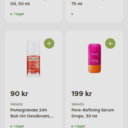
Oil, 50 ml
75 ml
I lager
Antal
Antal
90 kr
199 kr
Weleda
Weleda
Pomegranate 24h
Pore-Refining Serum
Roll-On Deodorant,
Drops, 30 ml
50 ml
I lager
I lager