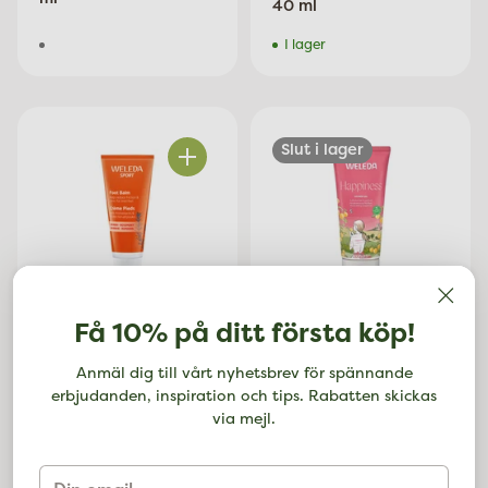
40 ml
I lager
Slut i lager
Antal
Få 10% på ditt första köp!
129 kr
99 kr
Anmäl dig till vårt nyhetsbrev för spännande
Weleda
Weleda
erbjudanden, inspiration och tips. Rabatten skickas
Foot Balm, 75 ml
Happiness Shower Gel
via mejl.
Grapefruit, 200 ml
I lager
Din