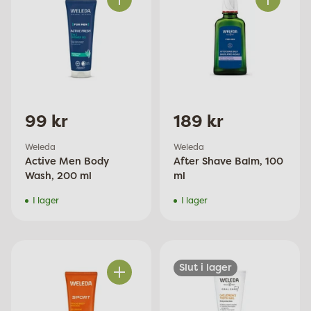
Antal
Antal
99 kr
189 kr
Weleda
Weleda
Active Men Body
After Shave Balm, 100
Wash, 200 ml
ml
I lager
I lager
Slut i lager
Antal