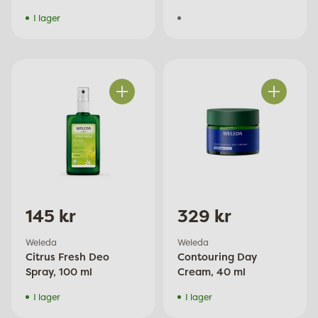
I lager
Antal
Antal
145 kr
329 kr
Weleda
Weleda
Citrus Fresh Deo
Contouring Day
Spray, 100 ml
Cream, 40 ml
I lager
I lager