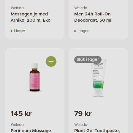
Weleda
Weleda
Massageolja med
Men 24h Roll-On
Arnika, 200 ml Eko
Deodorant, 50 ml
I lager
I lager
Slut i lager
Antal
145 kr
79 kr
Weleda
Weleda
Perineum Massage
Plant Gel Toothpaste,