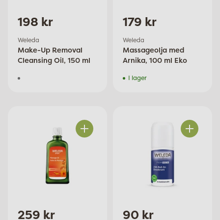
198 kr
179 kr
Weleda
Weleda
Make-Up Removal
Massageolja med
Cleansing Oil, 150 ml
Arnika, 100 ml Eko
I lager
Antal
Antal
259 kr
90 kr