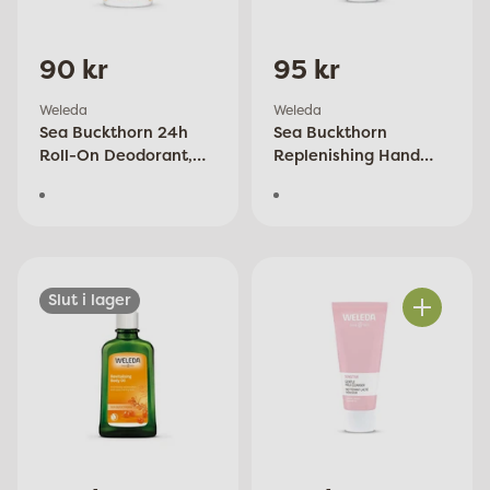
90 kr
95 kr
Weleda
Weleda
Sea Buckthorn 24h
Sea Buckthorn
Roll-On Deodorant,
Replenishing Hand
50 ml
Cream, 50ml Eko
Slut i lager
Antal