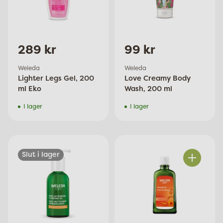
289 kr
99 kr
Weleda
Weleda
Lighter Legs Gel, 200
Love Creamy Body
ml Eko
Wash, 200 ml
I lager
I lager
Slut i lager
Antal