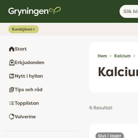
Sök bl
Kundtjänst
Start
Hem
Kalcium
Erbjudanden
Kalci
Nytt i hyllan
Tips och råd
Topplistan
6 Resultat
Vulverine
Slut i lager