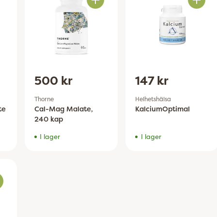
Antal
Antal
500 kr
147 kr
Thorne
Helhetshälsa
te
Cal-Mag Malate,
KalciumOptimal
240 kap
I lager
I lager
al