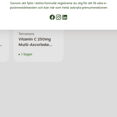
Genom att fylla i detta formulär registrerar du dig för att få våra e-
postmeddelanden och kan när som helst avbryta prenumerationen
189 kr
Terranova
Vitamin C 250mg
Multi-Ascorbate
Complex (Non
I lager
Acidic), 50 kap