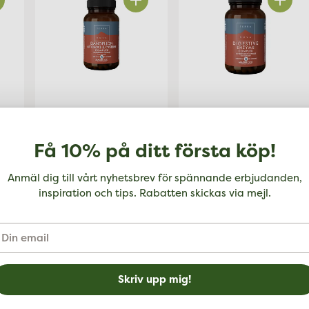
al
Antal
Antal
236 kr
189 kr
Terranova
Terranova
Få 10% på ditt första köp!
0
Dandelion Artichoke
Digestive Enzyme
& Cysteine Complex,
Complex, 50 kap
Anmäl dig till vårt nyhetsbrev för spännande erbjudanden,
50 kap
inspiration och tips. Rabatten skickas via mejl.
I lager
I lager
in
mail
al
Antal
Skriv upp mig!