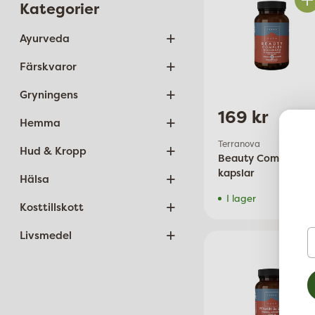
Kategorier
Ant
+
Ayurveda
+
Färskvaror
+
Gryningens
169 kr
+
Hemma
+
Terranova
Hud & Kropp
Beauty Complex, 5
+
kapslar
Hälsa
I lager
+
Kosttillskott
+
D
Livsmedel
e
Ant