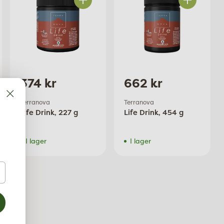
Antal
Antal
374 kr
662 kr
Terranova
Terranova
Life Drink, 227 g
Life Drink, 454 g
I lager
I lager