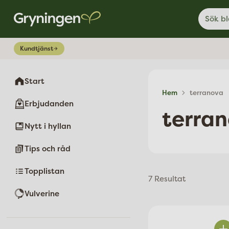
Sök bl
Kundtjänst
Start
Hem
terranova
Erbjudanden
terra
Nytt i hyllan
Tips och råd
Topplistan
7 Resultat
Vulverine