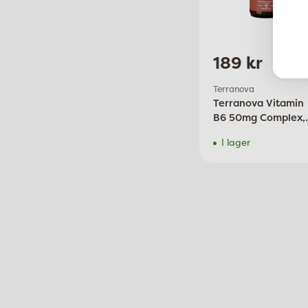
189 kr
Terranova
Terranova Vitamin
B6 50mg Complex,
50 kap
I lager