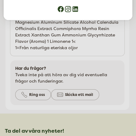
Limonen* 1
INCI:
Water (Aqua) Calcium Carbonate Glycerin
Magnesium Aluminum Silicate Alcohol Calendula
Officinalis Extract Commiphora Myrrha Resin
Extract Xanthan Gum Ammonium Glycyrrhizate
Flavor (Aroma) 1 Limonene 1<
1=Från naturliga eteriska oljor
Har du frågor?
Tveka inte på att höra av dig vid eventuella
frågor och funderingar.
Ring oss
Skicka ett mail
Ta del av våra nyheter!