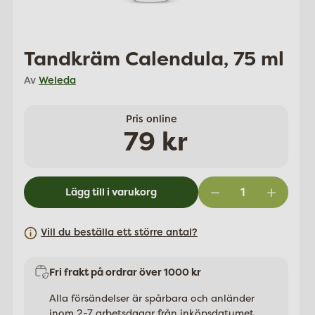
Tandkräm Calendula, 75 ml
Av
Weleda
Pris online
Ordinarie
79 kr
pris
Lägg till i varukorg
Vill du beställa ett större antal?
Fri frakt på ordrar över 1000 kr
Alla försändelser är spårbara och anländer
inom 2-7 arbetsdagar från inköpsdatumet.