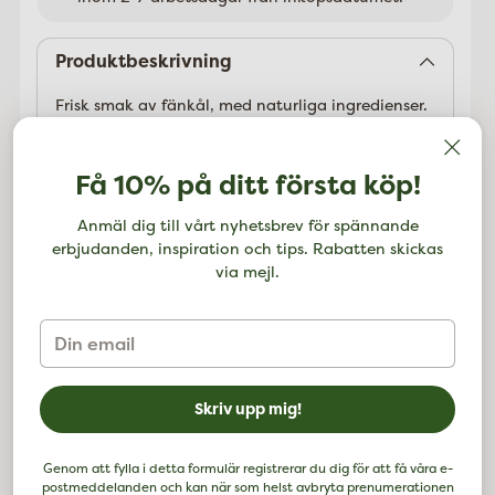
Lägger
till
Produktbeskrivning
Frisk smak av fänkål, med naturliga ingredienser.
I Calendula Toothpaste har varje ingrediens
betydelse för en fräsch andedräkt. Innehåller inte
Få 10% på ditt första köp!
pepparmynta och motverkar därför inte
homeopatisk behandling. Din mun håller sig ren
Anmäl dig till vårt nyhetsbrev för spännande
och fräsch på naturens egna villkor.
erbjudanden, inspiration och tips. Rabatten skickas
via mejl.
Naturlig rengöring och skydd för tänder och
tandkött. Idealisk i samband med homeopatiska
läkemedel.
Din
Certifierad naturlig tandvård.
email
Ingredienser:
Skriv upp mig!
Vatten Kalciumkarbonat Glycerin
Magnesiumaluminiumsilikat Alkohol
Ringblomsextrakt Extrakt av kåda från myrraträd
Genom att fylla i detta formulär registrerar du dig för att få våra e-
Xantangummi Lakritsrotextrakt Arom* 1
postmeddelanden och kan när som helst avbryta prenumerationen