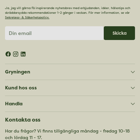
Ja, jag vill gärna få inspirerande nyhetsbrev med erbjudanden, idéer, hälsotips och
skräddarsydda rekommendationer 1-2 gånger i veckan. För mer information, se vår
Sekretess- & Säkerhetspolicy.
Din
Skicka
email
Gryningen
Kund hos oss
Handla
Kontakta oss
Har du frågor? Vi finns tillgängliga måndag - fredag 10-18
och lördag 11 - 17.