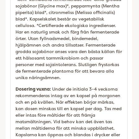
sojabönor (Glycine max)*, pepparmynta (Mentha
piperita) blad*, citronmeliss (Melissa officinalis)
blad*. Kapselskalet består av vegetabilisk
cellulosa. *Certifierade ekologiska ingredienser.
Har en naturlig smak och färg från fermenterade
örter. Utan fyllnadsmedel, bindemedel,
hjälpämnen och andra tillsatser. Fermenterade
grodda sojabönor anses vara den bästa källan för
ett hälsosamt tarmmikrobiom och passar
personer med sojaintolerans. Slutligen frystorkas
de fermenterade plantorna för att bevara alla
unika näringsämnen.
Dosering vuxna:
Under de initiala 3-4 veckorna
rekommenderas intag av en kapsel på morgonen
och en på kvällen. När effekten börjar märkas,
kan dosen minskas till en kapsel per dag. Tas med
eller intas före måltider för att främja
matsmältningen. Vid behov kan det även tas
mellan måltiderna för att minska uppblåsthet.
Kapslarna kan öppnas och blandas i drycker eller