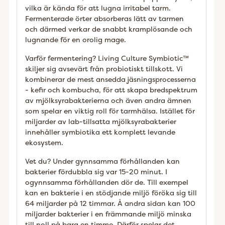
vilka är kända för att lugna irritabel tarm.
Fermenterade örter absorberas lätt av tarmen
och därmed verkar de snabbt kramplösande och
lugnande för en orolig mage.
Varför fermentering? Living Culture Symbiotic™
skiljer sig avsevärt från probiotiskt tillskott. Vi
kombinerar de mest ansedda jäsningsprocesserna
- kefir och kombucha, för att skapa bredspektrum
av mjölksyrabakterierna och även andra ämnen
som spelar en viktig roll för tarmhälsa. Istället för
miljarder av lab-tillsatta mjölksyrabakterier
innehåller symbiotika ett komplett levande
ekosystem.
Vet du? Under gynnsamma förhållanden kan
bakterier fördubbla sig var 15-20 minut. I
ogynnsamma förhållanden dör de. Till exempel
kan en bakterie i en stödjande miljö föröka sig till
64 miljarder på 12 timmar. Å andra sidan kan 100
miljarder bakterier i en främmande miljö minska
till noll på bara en timme. Därför spelar det