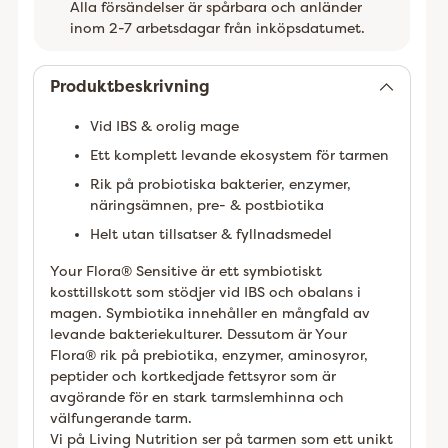
Alla försändelser är spårbara och anländer
inom 2-7 arbetsdagar från inköpsdatumet.
Lägger
till
Produktbeskrivning
Vid IBS & orolig mage
Ett komplett levande ekosystem för tarmen
Rik på probiotiska bakterier, enzymer,
näringsämnen, pre- & postbiotika
Helt utan tillsatser & fyllnadsmedel
Your Flora® Sensitive är ett symbiotiskt
kosttillskott som stödjer vid IBS och obalans i
magen. Symbiotika innehåller en mångfald av
levande bakteriekulturer. Dessutom är Your
Flora® rik på prebiotika, enzymer, aminosyror,
peptider och kortkedjade fettsyror som är
avgörande för en stark tarmslemhinna och
välfungerande tarm.
Vi på Living Nutrition ser på tarmen som ett unikt