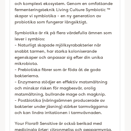
och komplext ekosystem. Genom en omfattande
fermenteringsteknik Living Culture Symbiotic ™
skapar vi symbiotika - en ny generation av
probiotika som fungerar långsiktigt.
Symbiotika är rik på flera värdefulla ämnen som
lever i symbios:
- Naturligt skapade mjölksyrabakterier når
snabbt tarmen, har starka koloniserande
egenskaper och anpassar sig efter din unika
mikrobiota.
- Prebiotiska fibrer som är föda åt de goda
bakterierna.
- Enzymerna stödjer en effektiv matsmältning
och minskar risken för magbesvär, orolig
matsmältning, bullrande mage och magknip.
- Postbiotika (näringsämnen producerade av
bakterier under jäsning) stärker tarmväggarna
och kan lindra irritationen i tarmvävnaden.
Your Flora® Sensitive är också berikad med
medicinala örter; citronmeliss och pepparmynta,