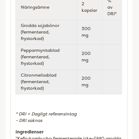
%
2
Näringsämne
av
kapslar
DRI*
Grodda sojabönor
300
(fermenterad,
mg
frystorkad)
Pepparmyntablad
200
(fermenterad,
mg
frystorkad)
Citronmelissblad
200
(fermenterad,
mg
frystorkad)
* DRI = Dagligt referensintag
- DRI saknas
Ingredienser
"Kefir-kombucha fermenterade icke-GMO grodda