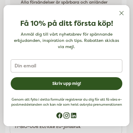
Alla försändelser är spårbara och anländer
inom 2-7 arbetsdagar från inköpsdatumet.
Lägger
Få 10% på ditt första köp!
till
Produktbeskrivning
Anmäl dig till vårt nyhetsbrev för spännande
Enbart den medvetna tillredningen av detta te
erbjudanden, inspiration och tips. Rabatten skickas
med sin kryddiga doft och solgula färg räcker för
via mejl.
att hjälpa dig att återfå balansen. Det
omsorgsfulla urvalet av basiska örter från
Din
kontrollerad ekologisk odling smakar så läckert
email
att man mer än gärna tar sig en kopp till!
Ingredienser:
Skriv upp mig!
Citrongräs*, citronmeliss*, maskros*, brännässla*,
grönmynta*, hallonblad*, lavendelblomma*,
fänkål*, lindblomma*, alfalfa*, persilja*.
Genom att fylla i detta formulär registrerar du dig för att få våra e-
*KRAV-ekologisk
postmeddelanden och kan när som helst avbryta prenumerationen
IT-BIO-006 EU/Icke EU-jordbruk