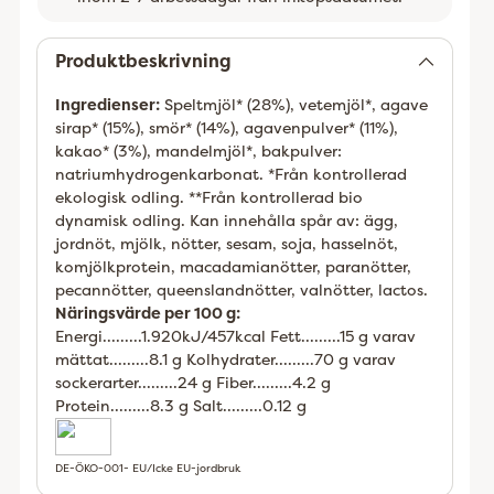
Lägger
till
Produktbeskrivning
Ingredienser:
Speltmjöl* (28%), vetemjöl*, agave
sirap* (15%), smör* (14%), agavenpulver* (11%),
kakao* (3%), mandelmjöl*, bakpulver:
natriumhydrogenkarbonat. *Från kontrollerad
ekologisk odling. **Från kontrollerad bio
dynamisk odling. Kan innehålla spår av: ägg,
jordnöt, mjölk, nötter, sesam, soja, hasselnöt,
komjölkprotein, macadamianötter, paranötter,
pecannötter, queenslandnötter, valnötter, lactos.
Näringsvärde per 100 g:
Energi.........1.920kJ/457kcal Fett.........15 g varav
mättat.........8.1 g Kolhydrater.........70 g varav
sockerarter.........24 g Fiber.........4.2 g
Protein.........8.3 g Salt.........0.12 g
DE-ÖKO-001- EU/Icke EU-jordbruk