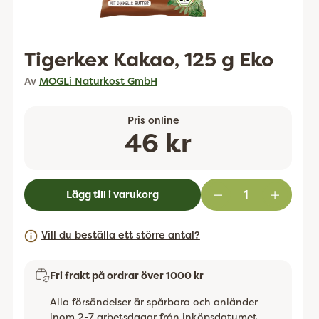
Tigerkex Kakao, 125 g Eko
Av
MOGLi Naturkost GmbH
Pris online
Ordinarie
46 kr
pris
Lägg till i varukorg
Vill du beställa ett större antal?
Fri frakt på ordrar över 1000 kr
Alla försändelser är spårbara och anländer
inom 2-7 arbetsdagar från inköpsdatumet.