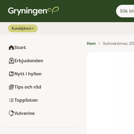
Sök bl
Kundtjänst
Hem
Solroskärnor, 2
Start
Erbjudanden
Nytt i hyllan
Tips och råd
Topplistan
Vulverine