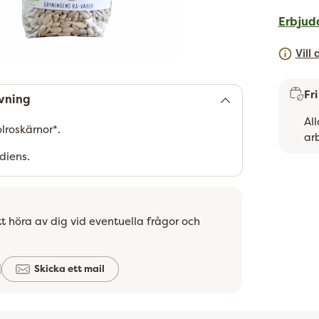
Erbjud
Vill
Fr
vning
Al
lroskärnor*.
ar
ediens.
Lägger
till
t höra av dig vid eventuella frågor och
Skicka ett mail