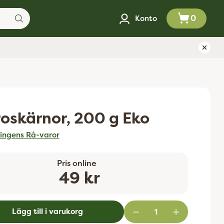
0
Konto
roskärnor, 200 g Eko
ingens Rå-varor
Pris online
Ordinarie
49 kr
pris
Lägg till i varukorg