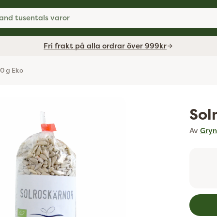
and tusentals varor
Fri frakt på alla ordrar över 999kr
00 g Eko
Sol
Av
Gryn