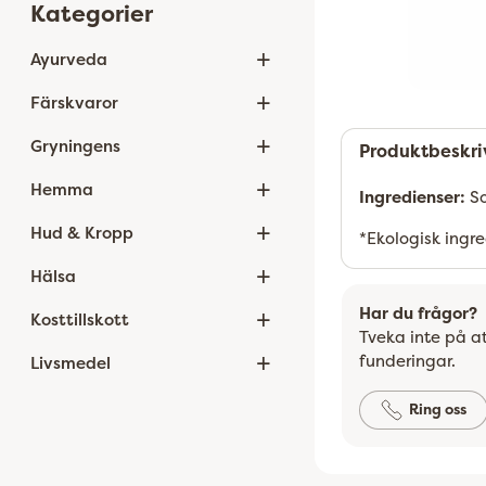
Kategorier
+
Ayurveda
+
Färskvaror
+
Gryningens
Produktbeskri
+
Hemma
Ingredienser:
So
+
Hud & Kropp
*Ekologisk ingr
+
Hälsa
+
Har du frågor?
Kosttillskott
Tveka inte på at
+
funderingar.
Livsmedel
Ring oss