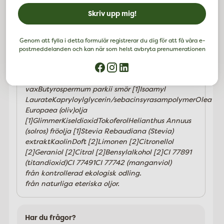
Skriv upp mig!
Applicera läppbalsamet direkt på läpparna.
Ingredienser:
Genom att fylla i detta formulär registrerar du dig för att få våra e-
Ricinus communis fröoljarhus verniciflua
postmeddelanden och kan när som helst avbryta prenumerationen
skalvaxHydrerade kokosglyceriderPrunus
Amygdalus Dulcis (sötmandel) oljaCopernicia
Cerifera (Carnauba) vaxeuphorbia cerifera
vaxButyrospermum parkii smör [1]Isoamyl
LaurateKapryloylglycerin/sebacinsyrasampolymerOlea
Europaea (oliv)olja
[1]GlimmerKiseldioxidTokoferolHelianthus Annuus
(solros) fröolja [1]Stevia Rebaudiana (Stevia)
extraktKaolinDoft [2]Limonen [2]Citronellol
[2]Geraniol [2]Citral [2]Bensylalkohol [2]CI 77891
(titandioxid)CI 77491CI 77742 (manganviol)
från kontrollerad ekologisk odling.
från naturliga eteriska oljor.
Har du frågor?