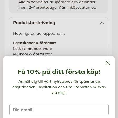
Alla försändelser är spårbara och anländer
inom 2-7 arbetsdagar från inköpsdatumet.
Lägger
till
Produktbeskrivning
Naturlig, tonad läppbalsam.
Egenskaper & fördelar:
Lätt skimrande nyans
Mjukgör & återfuktar
Vegansk formel
Beskrivning:
Få 10% på ditt första köp!
Smooth Color Kiss skämmer bort läpparna med
supermilda och återfuktande ingredienser och
Anmäl dig till vårt nyhetsbrev för spännande
gör dem obeskrivligt mjuka tack vare ekologiskt
erbjudanden, inspiration och tips. Rabatten skickas
sheasmör. Den subtilt glänsande färgen ger ett
via mejl.
förföriskt utseende, medan den krämiga formulan
lämnar läpparna sammetslen och skyddar dem
Din
från torrhet.
email
Applicering: