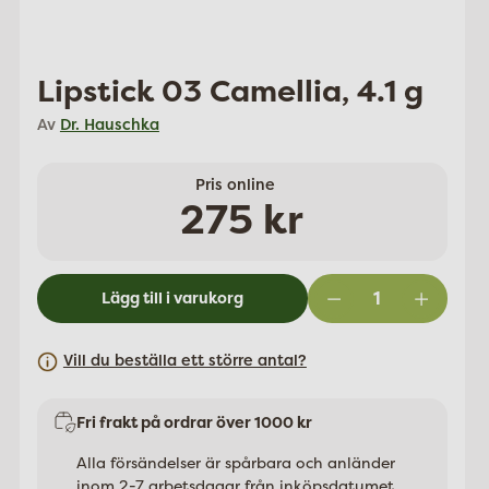
Lipstick 03 Camellia, 4.1 g
Av
Dr. Hauschka
Pris online
Ordinarie
275 kr
pris
Lägg till i varukorg
Vill du beställa ett större antal?
Fri frakt på ordrar över 1000 kr
Alla försändelser är spårbara och anländer
inom 2-7 arbetsdagar från inköpsdatumet.