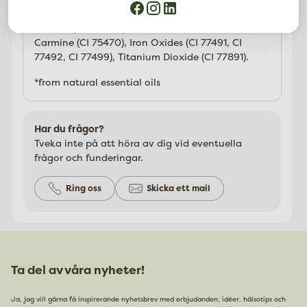
Citronellol*, Mica, Lecithin, Silica, Helianthus
Annuus (Sunflower) Seed Oil, Maltodextrin,
Carmine (CI 75470), Iron Oxides (CI 77491, CI
77492, CI 77499), Titanium Dioxide (CI 77891).
*from natural essential oils
Har du frågor?
Tveka inte på att höra av dig vid eventuella
frågor och funderingar.
Ring oss
Skicka ett mail
Ta del av våra nyheter!
Ja, jag vill gärna få inspirerande nyhetsbrev med erbjudanden, idéer, hälsotips och