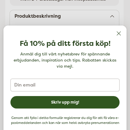
Lägger
till
Produktbeskrivning
Detta läppstift känns mjuk på läpparna och har
vårdande mineralpigment och extrakt av
läkeväxter, särskilt av rosenblad, mandelolja och
Få 10% på ditt första köp!
karnaubavax.
Anmäl dig till vårt nyhetsbrev för spännande
Ingredienser:
Ricinus Communis (Castor) Seed
erbjudanden, inspiration och tips. Rabatten skickas
Oil, Simmondsia Chinensis (Jojoba) Seed Oil,
via mejl.
Lanolin, Beeswax (Cera Alba), Euphorbia Cerifera
(Candelilla) Wax, Copernicia Cerifera (Carnauba)
Wax, Rosa Damascena Flower Extract, Anthyllis
Din
Vulneraria Extract, Prunus Amygdalus Dulcis
email
(Sweet Almond) Oil, Prunus Armeniaca (Apricot)
Kernel Oil, Hydrogenated Jojoba Oil, Rosa
Skriv upp mig!
Canina Fruit Extract, Daucus Carota Sativa
(Carrot) Root Extract, Rosa Damascena Flower
Wax, Fragrance (Parfum)*, Linalool*, Benzyl
Genom att fylla i detta formulär registrerar du dig för att få våra e-
postmeddelanden och kan när som helst avbryta prenumerationen
Benzoate*, Farnesol*, Limonene*, Geraniol*,
Eugenol*, Benzyl Salicylate*, Benzyl Alcohol*,