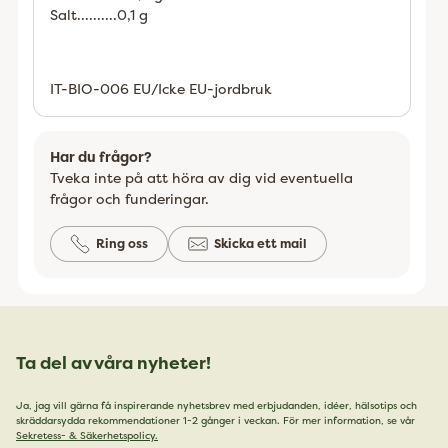
Salt..........0,1 g
IT-BIO-006 EU/Icke EU-jordbruk
Har du frågor?
Tveka inte på att höra av dig vid eventuella
frågor och funderingar.
Ring oss
Skicka ett mail
Ta del av våra nyheter!
Ja, jag vill gärna få inspirerande nyhetsbrev med erbjudanden, idéer, hälsotips och
skräddarsydda rekommendationer 1-2 gånger i veckan. För mer information, se vår
Sekretess- & Säkerhetspolicy.