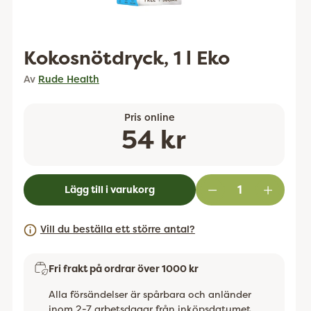
Kokosnötdryck, 1 l Eko
Av
Rude Health
Pris online
Ordinarie
54 kr
pris
Lägg till i varukorg
Vill du beställa ett större antal?
Fri frakt på ordrar över 1000 kr
Alla försändelser är spårbara och anländer
inom 2-7 arbetsdagar från inköpsdatumet.