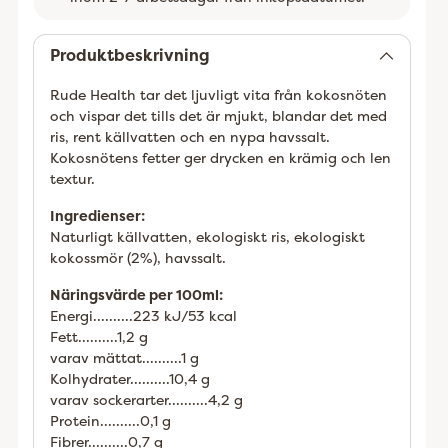
Lägger
till
Produktbeskrivning
Rude Health tar det ljuvligt vita från kokosnöten
och vispar det tills det är mjukt, blandar det med
ris, rent källvatten och en nypa havssalt.
Kokosnötens fetter ger drycken en krämig och len
textur.
Ingredienser:
Naturligt källvatten, ekologiskt ris, ekologiskt
kokossmör (2%), havssalt.
Näringsvärde per 100ml:
Energi..........223 kJ/53 kcal
Fett..........1,2 g
varav mättat..........1 g
Kolhydrater..........10,4 g
varav sockerarter..........4,2 g
Protein..........0,1 g
Fibrer..........0,7 g