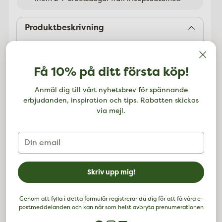
Lägger
till
Produktbeskrivning
Urtekrams kalamataoliver är en av de grekiska
stjärnorna med sitt halvfasta bite och en mycket
komplex och fruktig smak. Skördas precis före
Få 10% på ditt första köp!
vintern och lagras i 6 månader.
Anmäl dig till vårt nyhetsbrev för spännande
Ingredienser:
erbjudanden, inspiration och tips. Rabatten skickas
Kalamataoliver* (56%), vatten, rödvinsättika*,
via mejl.
havssalt.
*=KRAV-ekologisk ingrediens
Din
Näringsvärde per 100 g:
email
Energi..........1256 kJ/ 305 kcal
Fett..........32 g
Skriv upp mig!
varav mättat..........4,2 g
Kolhydrater..........0,3 g
varav sockerarter..........0,1 g
Genom att fylla i detta formulär registrerar du dig för att få våra e-
postmeddelanden och kan när som helst avbryta prenumerationen
Fibrer..........4,1 g
Protein..........2 g