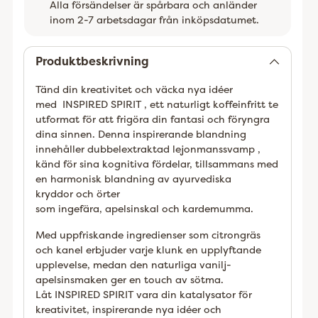
Alla försändelser är spårbara och anländer
inom 2-7 arbetsdagar från inköpsdatumet.
Lägger
till
Produktbeskrivning
Tänd din kreativitet och väcka nya idéer
med
INSPIRED SPIRIT
, ett naturligt koffeinfritt te
utformat för att frigöra din fantasi och föryngra
dina sinnen. Denna inspirerande blandning
innehåller dubbelextraktad
lejonmanssvamp
,
känd för sina kognitiva fördelar, tillsammans med
en harmonisk blandning av
ayurvediska
kryddor
och örter
som
ingefära,
apelsinskal
och
kardemumma.
Med uppfriskande ingredienser som citrongräs
och kanel erbjuder varje klunk en upplyftande
upplevelse, medan den naturliga vanilj-
apelsinsmaken ger en touch av sötma.
Låt
INSPIRED SPIRIT
vara din katalysator för
kreativitet, inspirerande nya idéer och