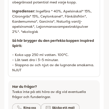
obegränsad potential med varje kopp.
Ingredienser:
Ingefära * 40%, Apelsinskal* 15%,
Citrongräs* 15%, Ceylonkanel*, Fänkålsfrön*,
Kardemumma*, Garcinia*, Naturlig vanilj-
apelsinsmak*, Lejonmanssvampextraktpulver
2%*. *ekologisk
Så här brygger du den perfekta koppen Inspired
Spirit:
- Koka upp 250 ml vatten. 100°C.
- Låt teet dra i 3–5 minuter.
- Slappna av och njut av de lugnande smakerna.
NJUT
Har du frågor?
Tveka inte på att höra av dig vid eventuella
frågor och funderingar.
Ring oss
Skicka ett mail