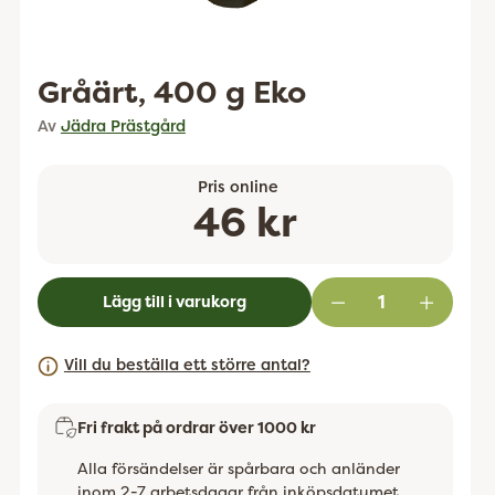
Gråärt, 400 g Eko
Av
Jädra Prästgård
Pris online
Ordinarie
46 kr
pris
Lägg till i varukorg
Vill du beställa ett större antal?
Fri frakt på ordrar över 1000 kr
Alla försändelser är spårbara och anländer
inom 2-7 arbetsdagar från inköpsdatumet.