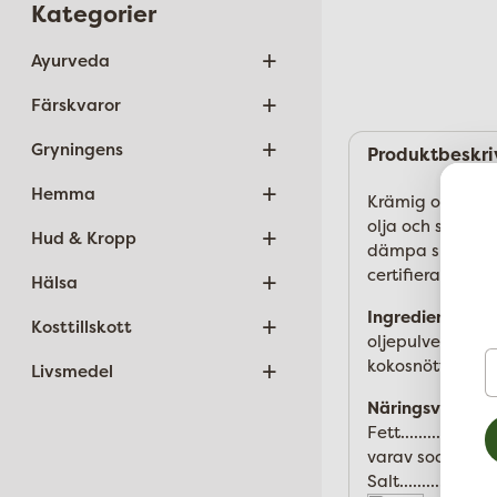
Kategorier
+
Ayurveda
+
Färskvaror
+
Gryningens
Produktbeskri
+
Hemma
Krämig och sma
olja och strimlad
+
Hud & Kropp
dämpa suget och
+
certifierat.
Hälsa
Ingredienser:
75
+
Kosttillskott
oljepulver med 
D
+
kokosnötter).
Livsmedel
e
Näringsvärde p
Fett..........51 g 
varav sockerarter...
Salt..........0 g