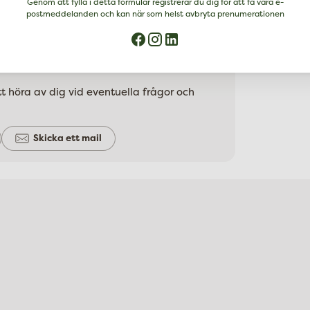
Genom att fylla i detta formulär registrerar du dig för att få våra e-
postmeddelanden och kan när som helst avbryta prenumerationen
Icke EU-jordbruk
t höra av dig vid eventuella frågor och
Skicka ett mail