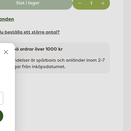
Slut i lager
anden
 du beställa ett större antal?
i frakt på ordrar över 1000 kr
la försändelser är spårbara och anländer inom 2-7
betsdagar från inköpsdatumet.