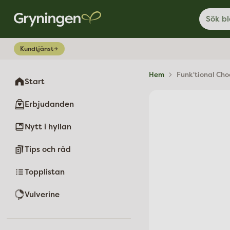
Sök bl
Kundtjänst
Hem
Funk'tional Cho
Start
Erbjudanden
Nytt i hyllan
Tips och råd
Topplistan
Vulverine