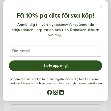
Alla försändelser är spårbara och anländer
inom 2-7 arbetsdagar från inköpsdatumet.
Få 10% på ditt första köp!
Lägger
till
Produktbeskrivning
Anmäl dig till vårt nyhetsbrev för spännande
erbjudanden, inspiration och tips. Rabatten skickas
Australian Bushflower har tagit fram unika
via mejl.
blandningar som hjälper till att balansera
känslomässiga obalanser - allt för att finna
välbefinnande i vardagen och under livets
Din
utmaningar. Den smarta droppflaskan gör det
email
enkelt att ta 7 droppar under tungan eller i ett
glas vatten morgon och natt.
Skriv upp mig!
Ingredienser:
67% vatten med växtessens
(Terminalia ferdinandiana, Callistemon sp.,
Genom att fylla i detta formulär registrerar du dig för att få våra e-
Fuchsia sp., Crowea exalata, Styphelia sp.,
postmeddelanden och kan när som helst avbryta prenumerationen
Ptilotus sp., Banksia serrata, Leptospermum
squarrosum, Actinotus helianthi, Casuarina sp.),
33% konjak (12,5% alkohol).