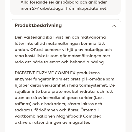
Alla försändelser är spårbara och anländer
inom 2-7 arbetsdagar från inköpsdatumet.
Lägger
till
Produktbeskrivning
Den västerländska livsstilen och matvanorna
låter inte alltid matsmältningen komma lätt
undan. Oftast behöver vi hjälp av naturliga och
rena kosttillskott som gör matsmältningen mer
redo att både ta emot och behandla näring.
DIGESTIVE ENZYME COMPLEX produktens
enzymer fungerar inom ett brett pH-område som
hjälper deras verksamhet i hela tarmsystemet. De
spjälkar inte bara proteiner, kolhydrater och fett
utan också svårsmälta oligosackarider (t.ex.
raffinos) och disackarider, såsom laktos och
sackaros. födoämnen och fibrer. Örterna i
växtkombinationen Magnifood® Complex
aktiverar utsöndringen av magsafter.