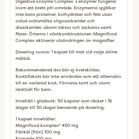
Digestive Enzyme Complex´s enzymer fungerar
inom ett brett pH-område. Enzymerna spjälkar
inte bara proteiner, kolhydrater och fett utan
också svårsmälta oligosackarider och
disackarider, såsom laktos och sackaros samt
fibrer. Örterna i växtkombinationen Magnifood
Complex aktiverar utsöndringen av magsafter.
Dosering vuxna: 1 kapsel till mat vid varje större
måltid.
Rekommenderad dos bör ej överskridas.
Kosttillskott bör inte användas som ett alternativ
till en varierad kost. Förvaras torrt och utom
räckhåll för barn.
Innehåll i glasburk: 50 kapslar som räcker i 16
dagar till 50 dagar beroende på dosering.
1 kapsel innehåller:
Magnifood komplex* 450 mg
Fänkål [frön] 100 mg
Korngräs 100 mg