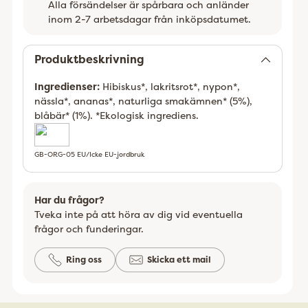
Alla försändelser är spårbara och anländer
inom 2-7 arbetsdagar från inköpsdatumet.
Lägger
till
Produktbeskrivning
Ingredienser:
Hibiskus*, lakritsrot*, nypon*,
nässla*, ananas*, naturliga smakämnen* (5%),
blåbär* (1%). *Ekologisk ingrediens.
GB-ORG-05 EU/Icke EU-jordbruk
Har du frågor?
Tveka inte på att höra av dig vid eventuella
frågor och funderingar.
Ring oss
Skicka ett mail