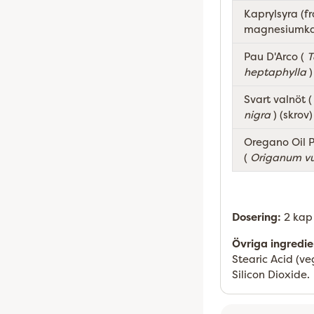
Kaprylsyra (f
magnesiumka
Pau D'Arco (
T
heptaphylla
)
Svart valnöt 
nigra
) (skrov)
Oregano Oil 
(
Origanum vu
Dosering:
2 ka
Övriga ingredie
Stearic Acid (v
Silicon Dioxide.