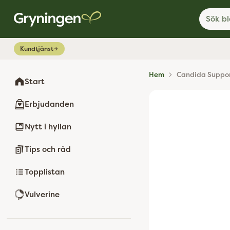
Sök bl
Kundtjänst
Hem
Candida Suppor
Start
Erbjudanden
Nytt i hyllan
Tips och råd
Topplistan
Vulverine