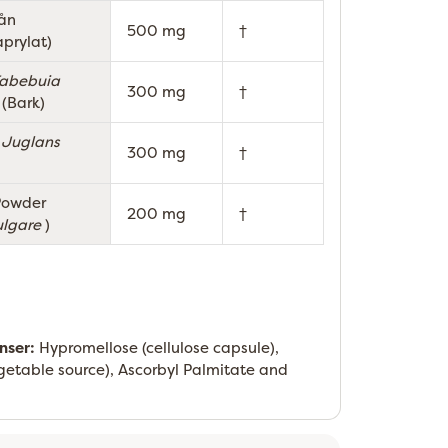
rån
Dagligt
500 mg
†
prylat)
värde
ej
abebuia
Dagligt
300 mg
†
fastställt.
 (Bark)
värde
ej
(
Juglans
Dagligt
300 mg
†
fastställt.
värde
ej
Powder
200 mg
†
fastställt.
lgare
)
p
nser:
Hypromellose (cellulose capsule),
egetable source), Ascorbyl Palmitate and