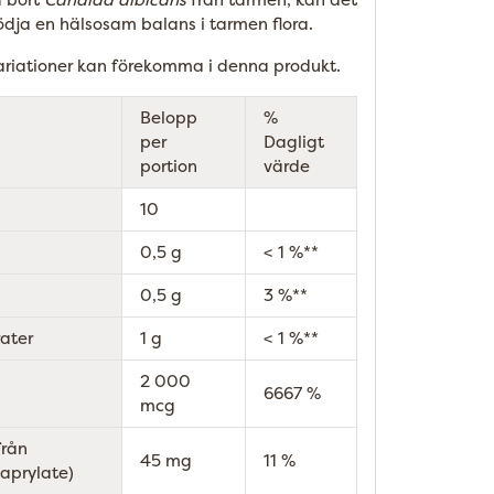
stödja en hälsosam balans i tarmen flora.
ariationer kan förekomma i denna produkt.
Belopp
%
per
Dagligt
portion
värde
10
0,5 g
< 1 %**
0,5 g
3 %**
rater
1 g
< 1 %**
2 000
6667 %
mcg
rån
45 mg
11 %
aprylate)