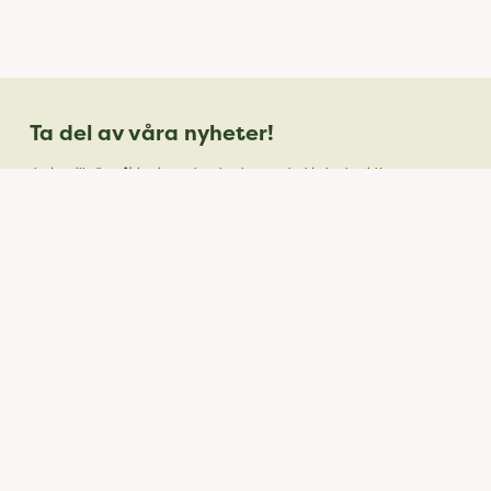
Ta del av våra nyheter!
Ja, jag vill gärna få inspirerande nyhetsbrev med erbjudanden, idéer,
hälsotips och skräddarsydda rekommendationer 1-2 gånger i veckan. För
mer information, se vår
Sekretess- & Säkerhetspolicy.
Din
Skicka
email