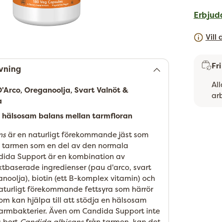
Erbjud
Vill
Fr
vning
Al
'Arco, Oreganoolja, Svart Valnöt &
ar
a
Lägger
n hälsosam balans mellan tarmfloran
till
ns
är en naturligt förekommande jäst som
s i tarmen som en del av den normala
dida Support är en kombination av
xtbaserade ingredienser (pau d'arco, svart
noolja), biotin (ett B-komplex vitamin) och
naturligt förekommande fettsyra som härrör
som kan hjälpa till att stödja en hälsosam
armbakterier. Även om Candida Support inte
a bort
Candida albicans
från tarmen, kan det