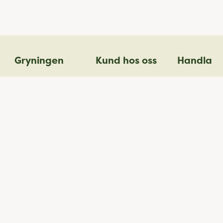
Gryningen
Kund hos oss
Handla
Butiken i Stockholm
Kundservice
Start
Om oss
Frakt & leverans
Erbjudande
Kontakt
Bli medlem
Nytt i hyllan
Hållbarhet
Klubb Gryningen
Tips och råd
Logga in
Köpvillkor
Topplistan
Integritetspolicy
Vulverine
Returer
Rådgivning