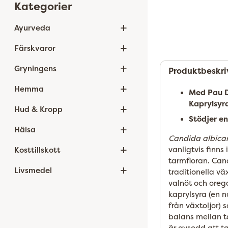
Kategorier
+
Ayurveda
+
Färskvaror
+
Gryningens
Produktbeskri
+
Hemma
Med Pau D
Kaprylsyr
+
Hud & Kropp
Stödjer e
+
Hälsa
Candida albica
+
vanligtvis finn
Kosttillskott
tarmfloran. Can
+
Livsmedel
traditionella vä
valnöt och orega
kaprylsyra (en 
från växtoljor) 
balans mellan t
är avsedd att t