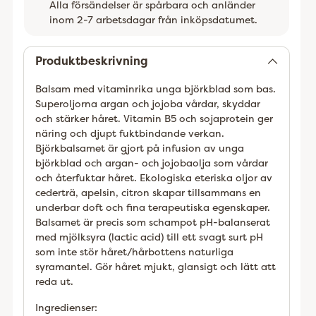
Alla försändelser är spårbara och anländer
inom 2-7 arbetsdagar från inköpsdatumet.
Lägger
till
Produktbeskrivning
Balsam med vitaminrika unga björkblad som bas.
Superoljorna argan och jojoba vårdar, skyddar
och stärker håret. Vitamin B5 och sojaprotein ger
näring och djupt fuktbindande verkan.
Björkbalsamet är gjort på infusion av unga
björkblad och argan- och jojobaolja som vårdar
och återfuktar håret. Ekologiska eteriska oljor av
cederträ, apelsin, citron skapar tillsammans en
underbar doft och fina terapeutiska egenskaper.
Balsamet är precis som schampot pH-balanserat
med mjölksyra (lactic acid) till ett svagt surt pH
som inte stör håret/hårbottens naturliga
syramantel. Gör håret mjukt, glansigt och lätt att
reda ut.
Ingredienser: