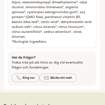
Aqua, stearamidopropyl dimethylamine*, cetyl
alcohol, simmondsia chinenesis*, argania
spinosa*, cyamopsis tetragonoloba gum*, soy
protein* (GMO free), panthenol vitamin B5,
betula alba leaf*, lactic acid*, dehydroacetic acid
sodium salt*, citrus sinensis*, citrus limonum*,
citrus aurantifolia*, cedrus atlantica*, citral,
limonen.
*Ekologisk ingrediens.
Har du frågor?
Tveka inte på att höra av dig vid eventuella
frågor och funderingar.
Ring oss
Skicka ett mail