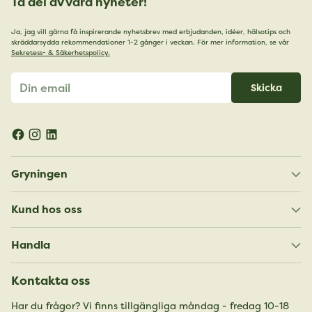
Ta del av våra nyheter!
Ja, jag vill gärna få inspirerande nyhetsbrev med erbjudanden, idéer, hälsotips och
skräddarsydda rekommendationer 1-2 gånger i veckan. För mer information, se vår
Sekretess- & Säkerhetspolicy.
Din
Skicka
email
Gryningen
Kund hos oss
Handla
Kontakta oss
Har du frågor? Vi finns tillgängliga måndag - fredag 10-18