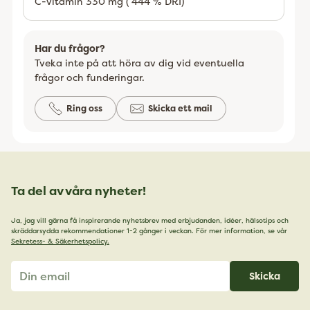
C-vitamin 330 mg ( 444 % DRI)
Har du frågor?
Tveka inte på att höra av dig vid eventuella
frågor och funderingar.
Ring oss
Skicka ett mail
Ta del av våra nyheter!
Ja, jag vill gärna få inspirerande nyhetsbrev med erbjudanden, idéer, hälsotips och
skräddarsydda rekommendationer 1-2 gånger i veckan. För mer information, se vår
Sekretess- & Säkerhetspolicy.
Din
Skicka
email