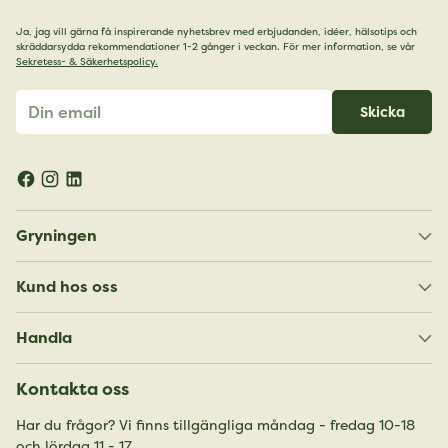
Ja, jag vill gärna få inspirerande nyhetsbrev med erbjudanden, idéer, hälsotips och
skräddarsydda rekommendationer 1-2 gånger i veckan. För mer information, se vår
Sekretess- & Säkerhetspolicy.
Din
Skicka
email
Gryningen
Kund hos oss
Handla
Kontakta oss
Har du frågor? Vi finns tillgängliga måndag - fredag 10-18
och lördag 11 - 17.