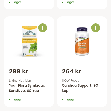
I lager
I lager
Antal
Antal
299 kr
264 kr
Living Nutrition
NOW Foods
Your Flora Symbiotic
Candida Support, 90
Sensitive, 60 kap
kap
I lager
I lager