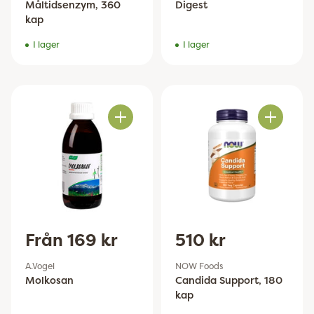
Måltidsenzym, 360
Digest
kap
I lager
I lager
Antal
Antal
Från 169 kr
510 kr
A.Vogel
NOW Foods
Molkosan
Candida Support, 180
kap