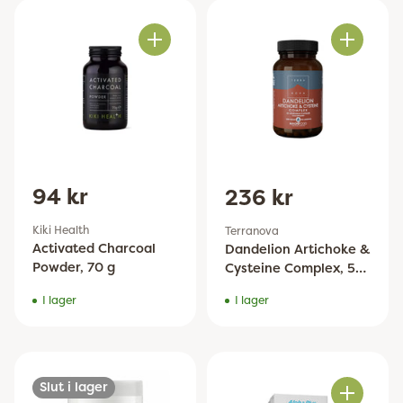
Antal
Antal
94 kr
236 kr
Kiki Health
Terranova
Activated Charcoal
Dandelion Artichoke &
Powder, 70 g
Cysteine Complex, 50
kap
I lager
I lager
Slut i lager