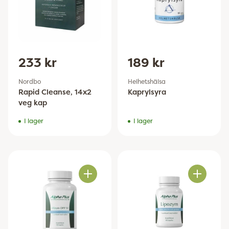
233 kr
189 kr
Nordbo
Helhetshälsa
Rapid Cleanse, 14x2
Kaprylsyra
veg kap
I lager
I lager
Antal
Antal