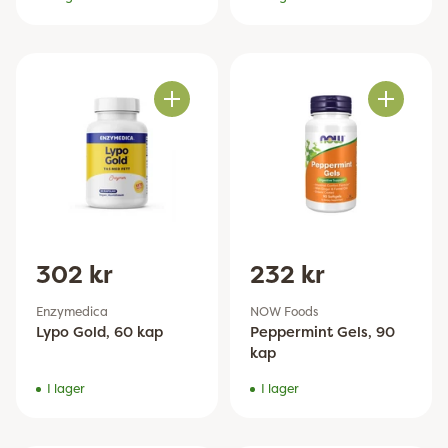
Antal
Antal
302 kr
232 kr
Enzymedica
NOW Foods
Lypo Gold, 60 kap
Peppermint Gels, 90
kap
I lager
I lager