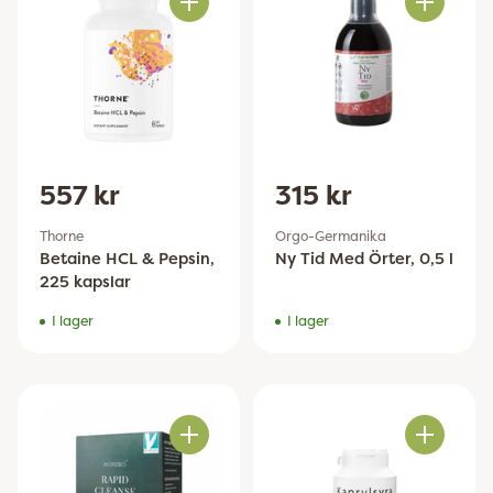
Antal
Antal
557 kr
315 kr
Thorne
Orgo-Germanika
Betaine HCL & Pepsin,
Ny Tid Med Örter, 0,5 l
225 kapslar
I lager
I lager
Antal
Antal