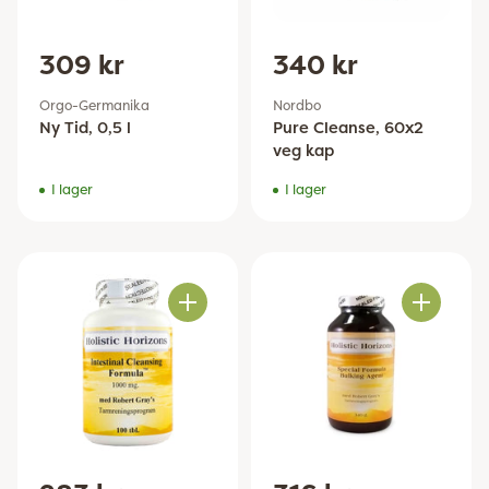
309 kr
340 kr
Orgo-Germanika
Nordbo
Ny Tid, 0,5 l
Pure Cleanse, 60x2
veg kap
I lager
I lager
Antal
Antal