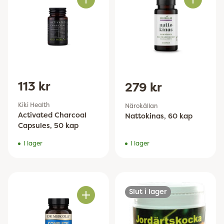
Antal
Antal
113 kr
279 kr
Kiki Health
Närokällan
Activated Charcoal
Nattokinas, 60 kap
Capsules, 50 kap
I lager
I lager
Slut i lager
Antal