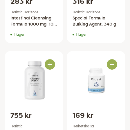
283 kr
316 kr
Holistic Horizons
Holistic Horizons
Intestinal Cleansing
Special Formula
Formula 1000 mg, 100
Bulking Agent, 340 g
tabletter
I lager
I lager
Antal
Antal
755 kr
169 kr
Holistic
Helhetshälsa