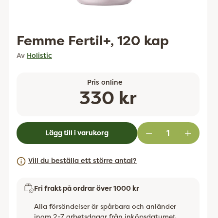
Femme Fertil+, 120 kap
Av
Holistic
Pris online
Ordinarie
330 kr
pris
Lägg till i varukorg
Vill du beställa ett större antal?
Fri frakt på ordrar över 1000 kr
Alla försändelser är spårbara och anländer
inom 2-7 arbetsdagar från inköpsdatumet.