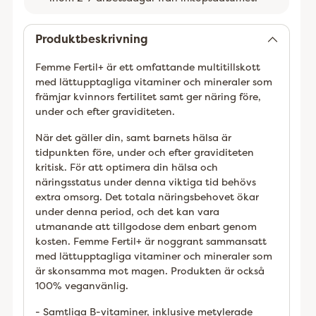
Lägger
till
Produktbeskrivning
Femme Fertil+ är ett omfattande multitillskott
med lättupptagliga vitaminer och mineraler som
främjar kvinnors fertilitet samt ger näring före,
under och efter graviditeten.
När det gäller din, samt barnets hälsa är
tidpunkten före, under och efter graviditeten
kritisk. För att optimera din hälsa och
näringsstatus under denna viktiga tid behövs
extra omsorg. Det totala näringsbehovet ökar
under denna period, och det kan vara
utmanande att tillgodose dem enbart genom
kosten. Femme Fertil+ är noggrant sammansatt
med lättupptagliga vitaminer och mineraler som
är skonsamma mot magen. Produkten är också
100% veganvänlig.
- Samtliga B-vitaminer, inklusive metylerade