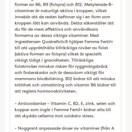
former av B6, B9 (folsyra) och B12. Metylerade B-
vitaminer är naturligt aktiva i kroppen, vilket
innebär att de redan befinner sig i en form som
kroppen lätt kan använda. Detta säkerställer att
du får de mest effektiva och användbara
formerna av dessa viktiga vitaminer. Med
ingrediensen Quatrefolic® hjälper Femme Fertil+
till att upprätthålla tillräckliga nivåer av folat
(aktiva formen av folsyra) vilket är speciellt
viktigt tidigt i graviditeten. Tillräckliga
folatnivåer minskar risken för ryggmärgsbråck
och fosterskador och är dessutom viktigt för
mammans blodbildning. B12 bidrar till att minska
trötthet och utmattning och vitamin B6 bidrar till
att reglera hormonaktiviteten.
- Antioxidanter - Vitamin C, B2, E, zink, selen och
koppar som ingår i Femme Fertil+ bidrar alla till
att skydda cellerna mot oxidativ stress.
- Noggrant anpassade doser av vitaminer (från A