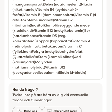
(manganaspartat)
Selen (natriumselenit)
Niacin
(nikotinamid)
Vitamin B6 (pyridoxal-5-
fosfat)
Vitamin B1 (tiaminmononitrat)
Vitamin E (d-
alfa-tokoferol-succinat)
Vitamin B2
(riboflavin)
Inositol
Klumpförebyggande medel
(kiseldioxid)
Vitamin B12 (metylkobalamin)
Bor
(natriumborat)
Vitamin D3 (veg.
kolekalciferol)
Koppar (kopparcitrat)
Vitamin A
(retinolpalmitat, betakaroten)
Vitamin K1
(fyllokinon)
Folsyra (metyltetrahydrofolat
(Quatrefolic®))
Krom (krompikolinat)
Jod
(kaliumjodid)
Molybden
(natriummolybdat)
Vitamin B12
(deoxyadenosylkobalamin)
Biotin (d-biotin)
Har du frågor?
Tveka inte på att höra av dig vid eventuella
frågor och funderingar.
Ring oss
Skicka ett mail