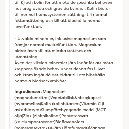
till K) och kolin för att möta de specifika behoven
hos pregravida och gravida kvinnor. Kolin bidrar
till normal homocysteinomsättning, till normal
fettomsättning och till att bibehålla normal
leverfunktion.
- Utvalda mineraler, inklusive magnesium som
främjar normal muskelfunktion. Magnesium
bidrar även till att minska trötthet och
utmattning.
Även det viktiga mineralet järn ingår för att möta
kroppens ökade behov under denna fas i livet
och krom ingår då det bidrar till att bibehålla
normala blodsockernivåer.
Ingredienser:
Magnesium
(magnesiumcitrat)
Vegetabilisk&nbsp;kapsel
(hypromellos)
Kolin (kolinbitartrat)
Vitamin C (l-
askorbinsyra)
Klumpförebyggande medel (MCT-
olja)
Zink (zinkpikolinat)
Pantotensyra
(kalciumpantotenat)
Bioflavonoider
(pomeransextrakt))
Järn (järnfumarat)
Mangan