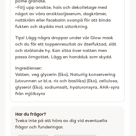
pome granate.
-Följ upp ansikte, hals och dekolletage med
något av våra ansiktsoljeserum, dagkrämer,
nattkräm eller facebalm ovanpå för att binda
fukten och skydda mot uttorkning.
Tips! Lägg några droppar under vår Glow mask
och du får ett toppenresultat av återfuktad, slät
och strålande hy. Kan sitta över natten men
passa örngottet. Lägg en handduk som skydd.
Ingredienser:
Vatten, veg glycerin (Eko), Naturlig konservering
(utvunnen ur bl.a. ris och basilika) (Eko), cellulosa,
glyserol (Eko), sodiumsalt, hyaluronsyra, AHA-syra
från mjölksyra
Har du frågor?
Tveka inte på att höra av dig vid eventuella
frågor och funderingar.