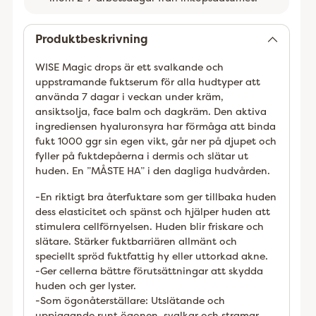
Lägger
till
Produktbeskrivning
WISE Magic drops är ett svalkande och
uppstramande fuktserum för alla hudtyper att
använda 7 dagar i veckan under kräm,
ansiktsolja, face balm och dagkräm. Den aktiva
ingrediensen hyaluronsyra har förmåga att binda
fukt 1000 ggr sin egen vikt, går ner på djupet och
fyller på fuktdepåerna i dermis och slätar ut
huden. En ”MÅSTE HA” i den dagliga hudvården.
-En riktigt bra återfuktare som ger tillbaka huden
dess elasticitet och spänst och hjälper huden att
stimulera cellförnyelsen. Huden blir friskare och
slätare. Stärker fuktbarriären allmänt och
speciellt spröd fuktfattig hy eller uttorkad akne.
-Ger cellerna bättre förutsättningar att skydda
huden och ger lyster.
-Som ögonåterställare: Utslätande och
uppiggande runt ögonen, svalkar och stramar