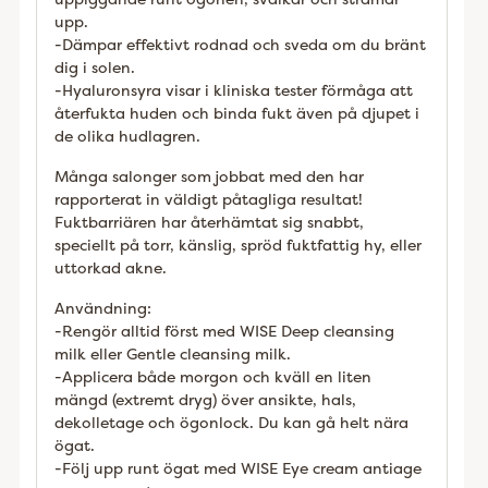
upp.
-Dämpar effektivt rodnad och sveda om du bränt
dig i solen.
-Hyaluronsyra visar i kliniska tester förmåga att
återfukta huden och binda fukt även på djupet i
de olika hudlagren.
Många salonger som jobbat med den har
rapporterat in väldigt påtagliga resultat!
Fuktbarriären har återhämtat sig snabbt,
speciellt på torr, känslig, spröd fuktfattig hy, eller
uttorkad akne.
Användning:
-Rengör alltid först med WISE Deep cleansing
milk eller Gentle cleansing milk.
-Applicera både morgon och kväll en liten
mängd (extremt dryg) över ansikte, hals,
dekolletage och ögonlock. Du kan gå helt nära
ögat.
-Följ upp runt ögat med WISE Eye cream antiage