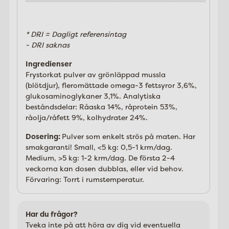
* DRI = Dagligt referensintag
- DRI saknas
Ingredienser
Frystorkat pulver av grönläppad mussla
(blötdjur), fleromättade omega-3 fettsyror 3,6%,
glukosaminoglykaner 3,1%. Analytiska
beståndsdelar: Råaska 14%, råprotein 53%,
råolja/råfett 9%, kolhydrater 24%.
Dosering:
Pulver som enkelt strös på maten. Har
smakgaranti! Small, <5 kg: 0,5-1 krm/dag.
Medium, >5 kg: 1-2 krm/dag. De första 2-4
veckorna kan dosen dubblas, eller vid behov.
Förvaring: Torrt i rumstemperatur.
Har du frågor?
Tveka inte på att höra av dig vid eventuella