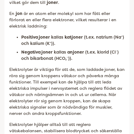
vilket gör dem till
joner
.
En
jon
är en atom eller molekyl som har fått eller
förlorat en eller flera elektroner, vilket resulterar i en
elektrisk laddning:
Positiva joner
kallas
katjoner
(t.ex. natrium (Na⁺)
och kalium (K⁺)).
Negativa joner
kallas
anjoner
(t.ex. klorid (Cl⁻)
och bikarbonat (HCO₃⁻)).
Elektrolyter är viktiga för att de, som laddade joner, kan
röra sig genom kroppens vätskor och påverka många
funktioner. Till exempel kan de hjälpa till att leda
elektriska impulser i nervsystemet och reglera flödet av
vätskor och näringsämnen in och ut ur cellerna. När
elektrolyter rör sig genom kroppen, kan de skapa
elektriska signaler som är nödvändiga för muskler,
nerver och andra kroppsfunktioner.
Elektrolyter hjälper alltså till att reglera
vätskebalansen, stabilisera blodtrycket och säkerställa