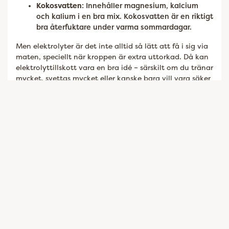
Kokosvatten
: Innehåller magnesium, kalcium
och kalium i en bra mix. Kokosvatten är en riktigt
bra återfuktare under varma sommardagar.
Men elektrolyter är det inte alltid så lätt att få i sig via
maten, speciellt när kroppen är extra uttorkad. Då kan
elektrolyttillskott vara en bra idé – särskilt om du tränar
mycket, svettas mycket eller kanske bara vill vara säker
på att din kropp förses med tillräckligt av elektrolyter.
Många elektrolyt-tillskott på marknaden är särskilt
utformade för att stödja återhämtning efter träning
och för att hjälpa kroppen att hålla vätskebalansen. De
här elektrolyterna kan du hitta i form av tabletter,
pulver eller drycker. Det finns också elektrolyter i form
av mineraldroppar och saltvattenspray.
Som vi nämnt tidigare finns det några situationer där
det är extra viktigt att vara uppmärksam på dina
elektrolytnivåer:
Efter intensiv träning:
Om du har tränat hårt eller