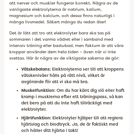
att nerver och muskler fungerar korrekt. Några av de
vanligaste elektrolyterna är natrium, kalium,
magnesium och kalcium, och dessa finns naturligt i
många livsmedel. Säkert många du redan äter!
Det är lätt att tro att elektrolyter bara ska tas på
sommaren i det varma vädret eller i samband med
intensiv träning eller bastubad, men faktum är att våra
kroppar använder dem hela tiden – även när vi inte
svettas. Här är några av de viktigaste sakerna de gör:
Vätskebalans:
Elektrolyterna ser till att kroppens
vätskenivåer hålls på rätt nivå, vilket är
avgörande för att vi ska må bra.
Muskelfunktion:
Om du har känt dig slö eller haft
kramp i musklerna efter ett träningspass, så kan
det bero på att du inte haft tillräckligt med
elektrolyter.
Hjärtfunktion:
Elektrolyter hjälper till att reglera
hjärtslag och blodtryck. Ja, de är faktiskt med
och håller ditt hjärta i takt!